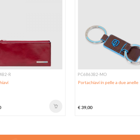
4B2-R
PC6863B2-MO
hiavi
Portachiavi in pelle a due anelle
0
€ 39,00