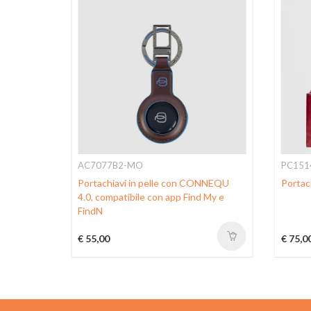
AC7077B2-MO
PC151
lle
Portachiavi in pelle con CONNEQU
Portac
4.0, compatibile con app Find My e
FindN
€ 55,00
€ 75,0