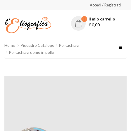
Accedi / Registrati
Il mio carrello
0
€
0,00
Home
Piquadro Catalogo
Portachiavi
Portachiavi uomo in pelle