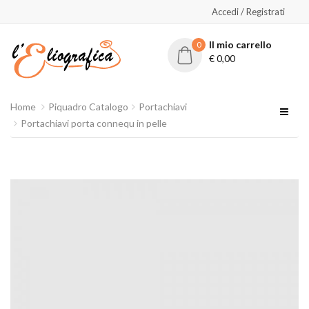
Accedi / Registrati
Il mio carrello
0
€
0,00
Home
Piquadro Catalogo
Portachiavi
Portachiavi porta connequ in pelle