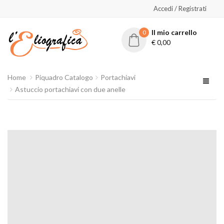
Accedi / Registrati
Il mio carrello
0
€
0,00
Home
Piquadro Catalogo
Portachiavi
Astuccio portachiavi con due anelle