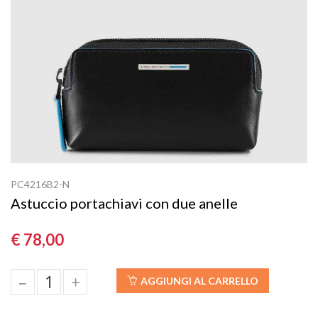
PC4216B2-N
Astuccio portachiavi con due anelle
€ 78,00
–
+
AGGIUNGI AL CARRELLO