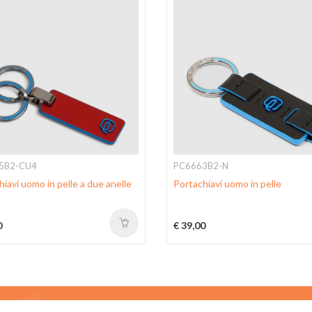
5B2-CU4
PC6663B2-N
iavi uomo in pelle a due anelle
Portachiavi uomo in pelle
0
€ 39,00