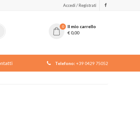
Accedi / Registrati
Il mio carrello
0
€
0,00
ntatti
Telefono:
+39 0429 75052