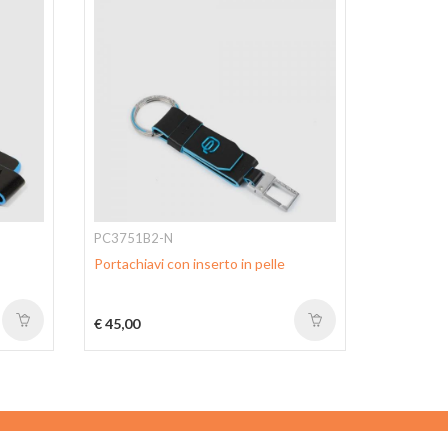
PC3751B2-N
PC8662B
Portachiavi con inserto in pelle
Portachiav
€ 45,00
€ 39,00