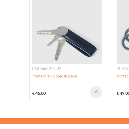
PC6566B2-BLU2
PC375
e
Portachiavi uomo in pelle
Portach
€ 45,00
€ 49,0