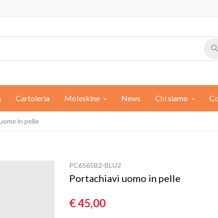
a
Cartoleria
Moleskine
News
Chi siamo
Co
uomo in pelle
PC6565B2-BLU2
Portachiavi uomo in pelle
€ 45,00