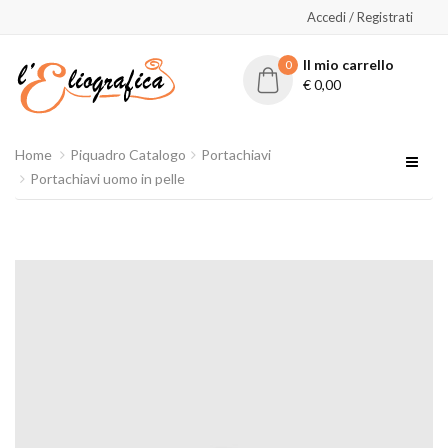
Accedi / Registrati
Il mio carrello
0
€
0,00
Home
Piquadro Catalogo
Portachiavi
Portachiavi uomo in pelle