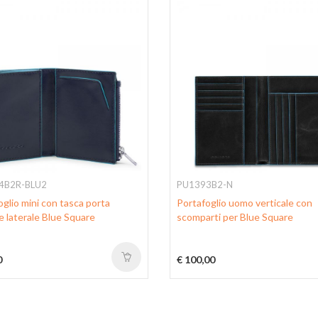
4B2R-BLU2
PU1393B2-N
glio mini con tasca porta
Portafoglio uomo verticale con
 laterale Blue Square
scomparti per Blue Square
0
€ 100,00