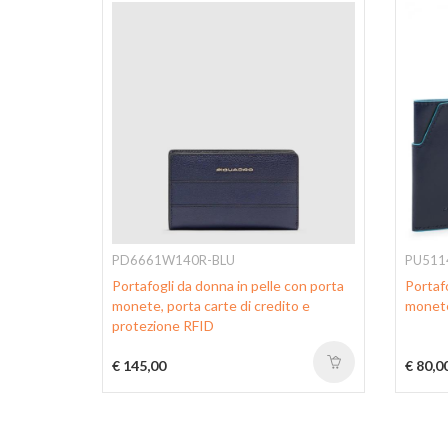
PD6661W140R-BLU
PU511
Portafogli da donna in pelle con porta
Portafo
n
monete, porta carte di credito e
monete
protezione RFID
€ 145,00
€ 80,0