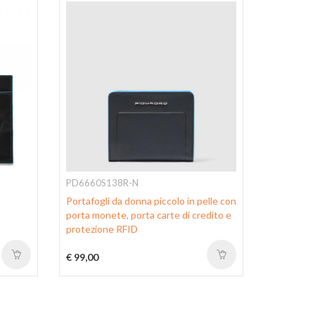
PD6660S138R-N
PD6661W
Portafogli da donna piccolo in pelle con
Portafogli
porta monete, porta carte di credito e
portamone
protezione RFID
protezion
€ 99,00
€ 140,00