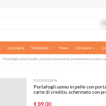
a
Cartoleria
Moleskine
News
Chi siamo
Co
Portafogli uomo in pelle con porta documenti, portamonete e porta ca
PU1392S138-N
Portafogli uomo in pelle con por
carte di credito, schermato con p
€ 89,00