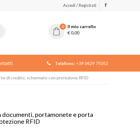
Accedi / Registrati
Il mio carrello
0
€
0,00
ntatti
Telefono:
+39 0429 75052
rte di credito, schermato con protezione RFID
ta documenti, portamonete e porta
rotezione RFID