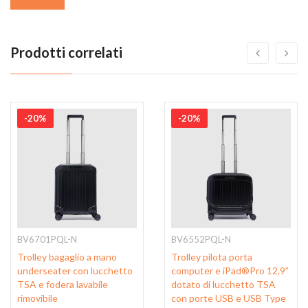
Prodotti correlati
-20%
-20%
BV6701PQL-N
BV6552PQL-N
Trolley bagaglio a mano
Trolley pilota porta
underseater con lucchetto
computer e iPad®Pro 12,9”
TSA e fodera lavabile
dotato di lucchetto TSA
rimovibile
con porte USB e USB Type