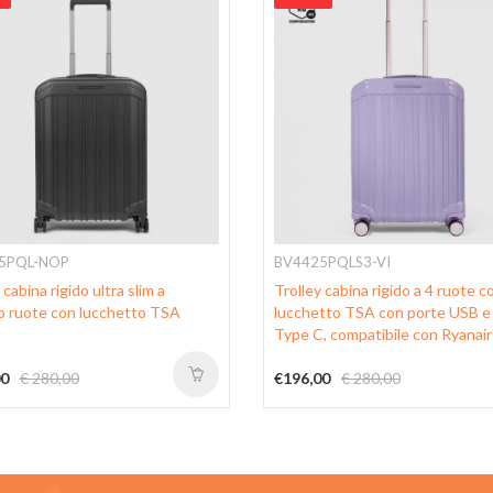
5PQL-NOP
BV4425PQLS3-VI
 cabina rigido ultra slim a
Trolley cabina rigido a 4 ruote c
o ruote con lucchetto TSA
lucchetto TSA con porte USB 
Type C, compatibile con Ryanair
00
€ 280,00
€196,00
€ 280,00