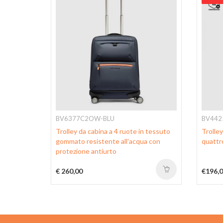
BV6377C2OW-BLU
BV442
carbonato
Trolley da cabina a 4 ruote in tessuto
Trolley
gommato resistente all'acqua con
quattr
protezione antiurto
€ 260,00
€196,