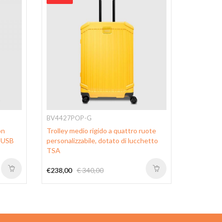
BV4427POP-G
BV6701P
on
Trolley medio rigido a quattro ruote
Trolley b
e USB
personalizzabile, dotato di lucchetto
con lucch
TSA
rimovibile
€238,00
€ 340,00
€176,00