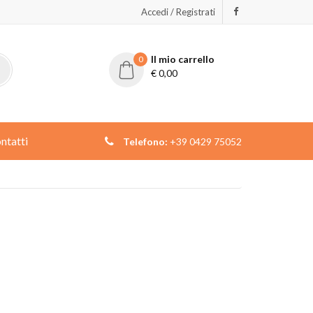
Accedi / Registrati
Il mio carrello
0
€
0,00
ntatti
Telefono:
+39 0429 75052