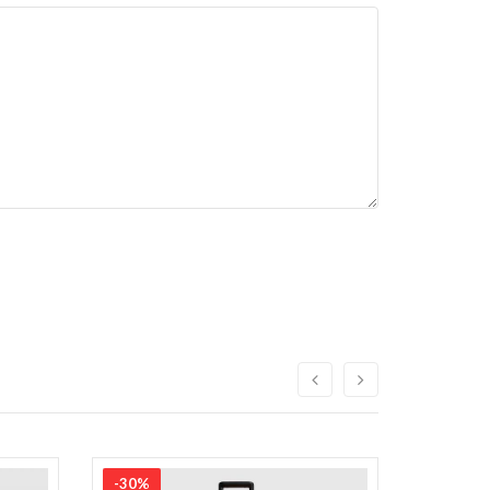
-30%
-20%