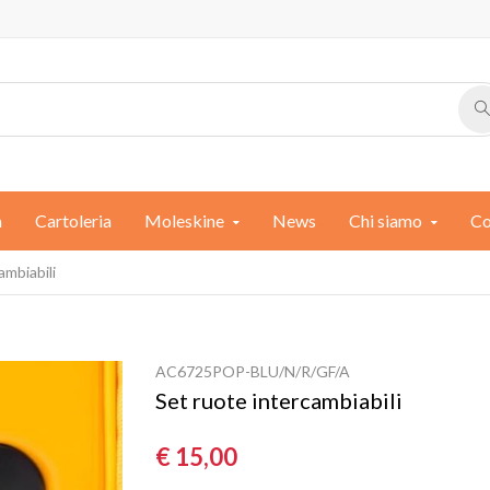
a
Cartoleria
Moleskine
News
Chi siamo
Co
ambiabili
AC6725POP-BLU/N/R/GF/A
Set ruote intercambiabili
€ 15,00