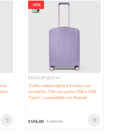
-30%
-30%
BV4425PQLS3-VI
BV4427P
uote
Trolley cabina rigido a 4 ruote con
Trolley m
hetto
lucchetto TSA con porte USB e USB
PQ-Light
Type C, compatibile con Ryanair
€196,00
€ 280,00
€209,30