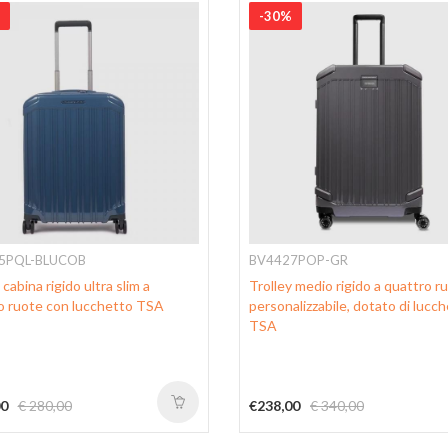
-30%
5PQL-BLUCOB
BV4427POP-GR
 cabina rigido ultra slim a
Trolley medio rigido a quattro r
o ruote con lucchetto TSA
personalizzabile, dotato di lucc
TSA
00
€ 280,00
€238,00
€ 340,00