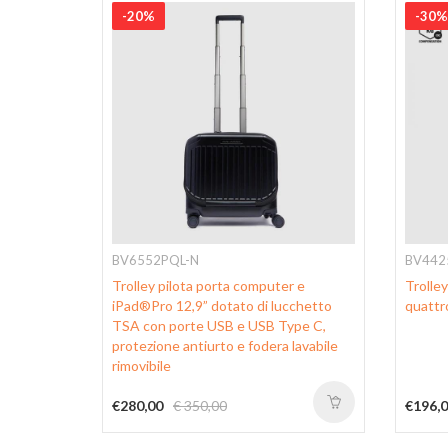
-20%
-30%
BV6552PQL-N
BV442
m a
Trolley pilota porta computer e
Trolley
 TSA
iPad®Pro 12,9” dotato di lucchetto
quattr
TSA con porte USB e USB Type C,
protezione antiurto e fodera lavabile
rimovibile
€280,00
€ 350,00
€196,