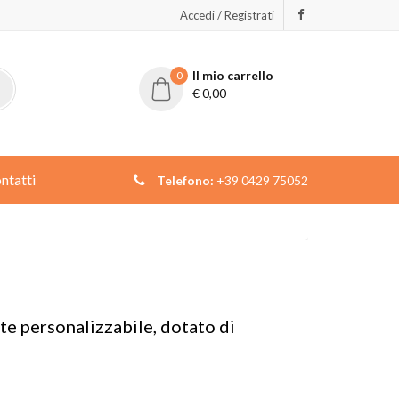
Accedi / Registrati
Il mio carrello
0
€
0,00
ntatti
Telefono:
+39 0429 75052
te personalizzabile, dotato di