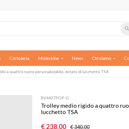
a
Cartoleria
Moleskine
News
Chi siamo
Co
gido a quattro ruote personalizzabile, dotato di lucchetto TSA
BV4427POP-G
Trolley medio rigido a quattro ruo
lucchetto TSA
€ 238,00
€ 340,00