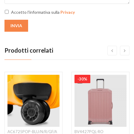
Accetto l'informativa sulla
Privacy
INVIA
Prodotti correlati
-30%
AC6725POP-BLU/N/R/GF/A
BV4427PQL-RO