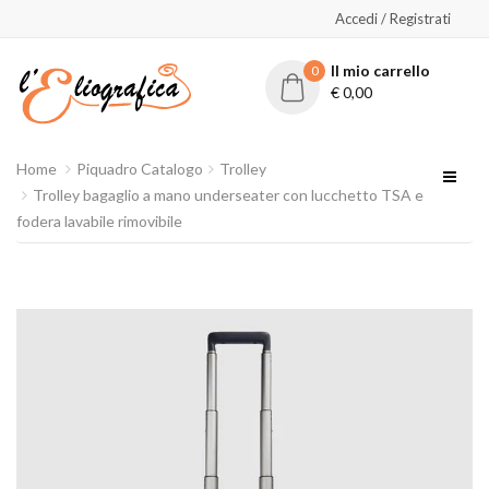
Accedi / Registrati
Il mio carrello
0
€
0,00
Home
Piquadro Catalogo
Trolley
Trolley bagaglio a mano underseater con lucchetto TSA e
fodera lavabile rimovibile