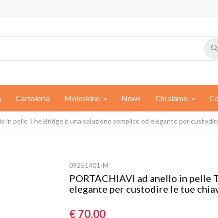
a
Cartoleria
Moleskine
News
Chi siamo
Co
n pelle The Bridge è una soluzione semplice ed elegante per custodire 
09251401-M
PORTACHIAVI ad anello in pelle T
elegante per custodire le tue chiav
€ 70,00