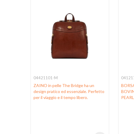
04421101-M
04121
ge ha
ZAINO in pelle The Bridge ha un
BORSA
 in grado
design pratico ed essenziale. Perfetto
BOVIN
t. La
per il viaggio e il tempo libero.
PEARL
ll'uso del
lla
migliore
na.