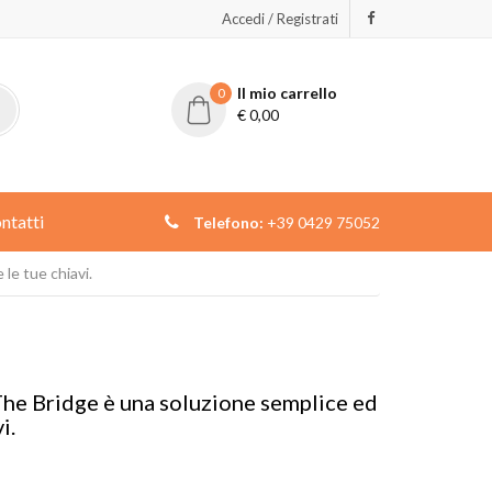
Accedi / Registrati
Il mio carrello
0
€
0,00
ntatti
Telefono:
+39 0429 75052
le tue chiavi.
he Bridge è una soluzione semplice ed
i.