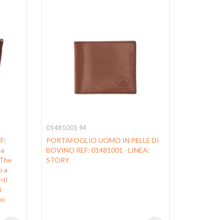
01481001-M
0936120
F:
PORTAFOGLIO UOMO IN PELLE DI
PORTACHI
sa
BOVINO REF: 01481001 - LINEA:
LINEA: 
 The
STORY
o a
nti
i
uo