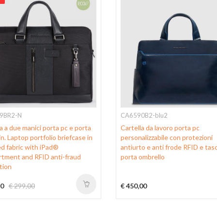
9BR2-N
CA6590B2-blu2
a a due manici porta pc e porta
Cartella da lavoro porta pc
n. Laptop portfolio briefcase in
personalizzabile con protezioni
ed fabric with iPad®
antiurto e anti frode RFID e tas
tment and RFID anti-fraud
porta ombrello
tion
30
€ 299,00
€ 450,00