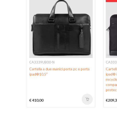
CA3339UB00-N
CA333
,6" e
Cartella a due manici porta pc e porta
Cartell
ipad®10,5"
ipad® i
recycl
compar
protec
€ 410,00
€209,