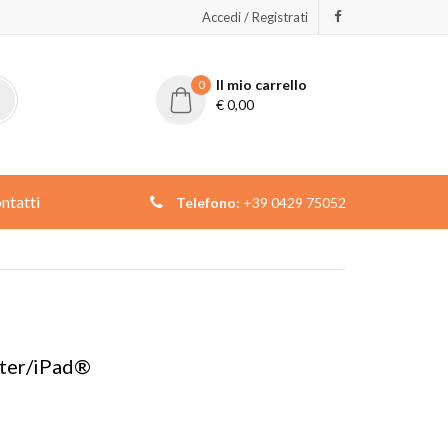
Accedi / Registrati
Il mio carrello
0
€
0,00
ntatti
Telefono:
+39 0429 75052
uter/iPad®