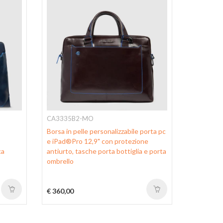
CA3335B2-MO
CA1045U
Borsa in pelle personalizzabile porta pc
Cartella 
e iPad®Pro 12,9" con protezione
scomparto
ca
antiurto, tasche porta bottiglia e porta
ombrello
€ 360,00
€ 430,00