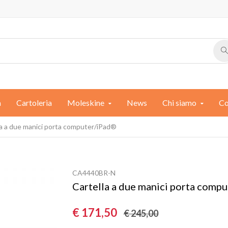
a
Cartoleria
Moleskine
News
Chi siamo
Co
la a due manici porta computer/iPad®
CA4440BR-N
Cartella a due manici porta comp
€ 171,50
€ 245,00