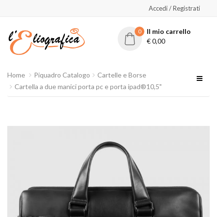
Accedi / Registrati
Il mio carrello
0
€
0,00
Home
Piquadro Catalogo
Cartelle e Borse
Cartella a due manici porta pc e porta ipad®10,5"