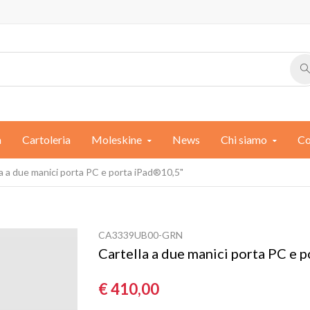
a
Cartoleria
Moleskine
News
Chi siamo
Co
la a due manici porta PC e porta iPad®10,5"
CA3339UB00-GRN
Cartella a due manici porta PC e 
€ 410,00