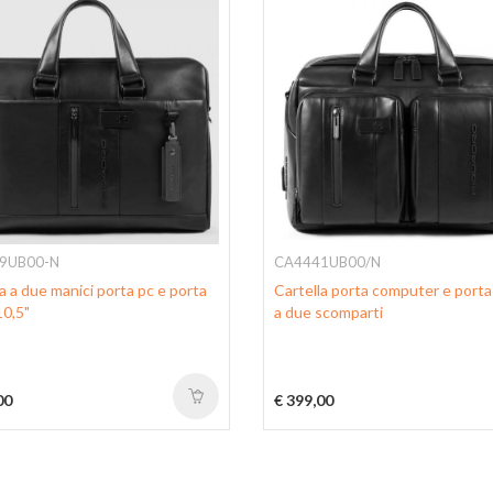
9UB00-N
CA4441UB00/N
a a due manici porta pc e porta
Cartella porta computer e port
0,5"
a due scomparti
00
€ 399,00