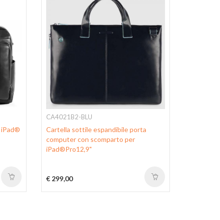
CA4021B2-BLU
CA2849B
a iPad®
Cartella sottile espandibile porta
Cartella s
computer con scomparto per
iPad®Pro 
iPad®Pro12,9"
frontali e
€ 299,00
€ 498,00