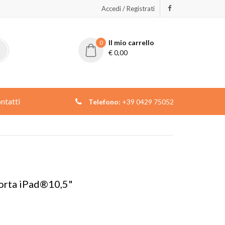
Accedi / Registrati
Il mio carrello
0
€
0,00
ntatti
Telefono:
+39 0429 75052
porta iPad®10,5"