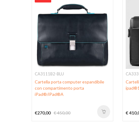
CA3111B2-BLU
CA333
rta
Cartella porta computer espandibile
Cartell
ta penne e
con compartimento porta
ipad®1
iPad®/iPad®A
€270,00
€ 450,00
€ 410,