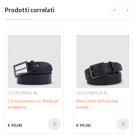
Prodotti correlati
CU5927MOS-BL
CU6279W118-N
Cintura uomo con fibbia ad
Men’s belt with prong
ardiglione
buckle
€ 90,00
€ 99,00