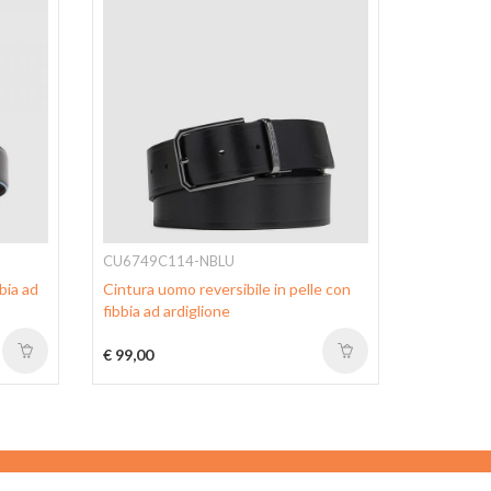
CU6749C114-NBLU
CU5921B
bia ad
Cintura uomo reversibile in pelle con
Cintura u
fibbia ad ardiglione
Black Squ
€ 99,00
€ 90,00