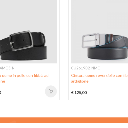
4MOS-N
CU2619B2-NMO
 uomo in pelle con fibbia ad
Cintura uomo reversibile con fib
one
ardiglione
0
€ 125,00