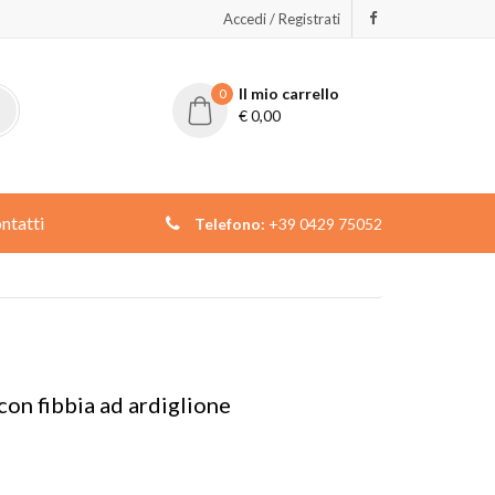
Accedi / Registrati
Il mio carrello
0
€
0,00
ntatti
Telefono:
+39 0429 75052
con fibbia ad ardiglione