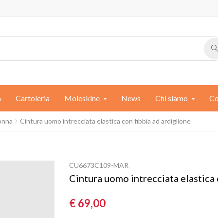
a
Cartoleria
Moleskine
News
Chi siamo
Co
donna
Cintura uomo intrecciata elastica con fibbia ad ardiglione
CU6673C109-MAR
Cintura uomo intrecciata elastica 
€ 69,00