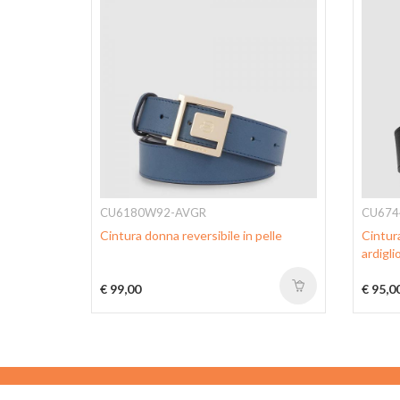
CU6180W92-AVGR
CU674
bia ad
Cintura donna reversibile in pelle
Cintura
ardigli
€ 99,00
€ 95,0