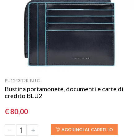
PU1243B2R-BLU2
Bustina portamonete, documenti e carte di
credito BLU2
€ 80,00
–
+
AGGIUNGI AL CARRELLO